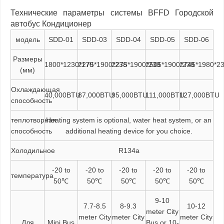
Технические параметры системы BFFD Городской
автобус Кондиционер
модель
SDD-01
SDD-03
SDD-04
SDD-05
SDD-06
Размеры
1800*1230*170
2275*1900*238
2275*1900*238
2505*1900*238
2745*1980*2
(мм)
Охлаждающая
40,000BTU
87,000BTU
95,000BTU
111,000BTU
127,000BTU
способность
теплотворная
Heating system is optional, water heat system, or an
способность
additional heating device for you choice.
Холодильное
R134a
-20 to
-20 to
-20 to
-20 to
-20 to
температура
50℃
50℃
50℃
50℃
50℃
9-10
7.7-8.5
8-9.3
10-12
meter City
meter City
meter City
meter City
Для
Mini Bus
Bus or 10-