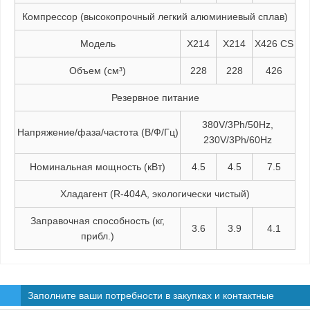
Компрессор (высокопрочный легкий алюминиевый сплав)
Модель
X214
X214
X426 CS
Объем (см³)
228
228
426
Резервное питание
380V/3Ph/50Hz,
Напряжение/фаза/частота (В/Ф/Гц)
230V/3Ph/60Hz
Номинальная мощность (кВт)
4.5
4.5
7.5
Хладагент (R-404А, экологически чистый)
Заправочная способность (кг,
3.6
3.9
4.1
прибл.)
Заполните ваши потребности в закупках и контактные