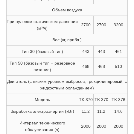
Объем воздуха
При нулевом статическом давлении
2700
2700
3200
(м³/ч)
Вес (кг, прибл.)
Тип 30 (базовый тип)
443
443
461
Тип 50 (базовый тип + резервное
468
468
510
питание)
Двигатель (с низким уровнем выбросов, трехцилиндровый, с
жидкостным охлаждением)
Модель
TK 370
TK 370
TK 376
Выработка электроэнергии (кВт)
11.2
11.2
14.6
Интервал технического
2000
2000
2000
обслуживания (ч)