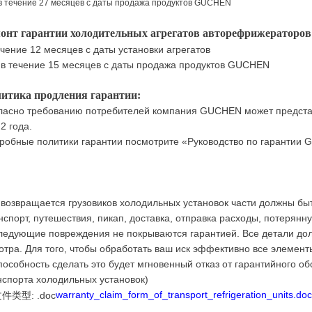
в течение 27 месяцев с даты продажа продуктов GUCHEN
онт гарантии холодительных агрегатов авторефрижераторов 
ечение 12 месяцев с даты установки агрегатов
 в течение 15 месяцев с даты продажа продуктов GUCHEN
итика продления гарантии:
ласно требованию потребителей компания GUCHEN может представ
2 года.
робные политики гарантии посмотрите «Руководство по гарантии
возвращается
грузовиков
холодильных установок
части должны
бы
нспорт
, путешествия
,
пикап
, доставка
, отправка расходы,
потерянн
ледующие
повреждения не
покрываются
гарантией.
Все
детали до
отра.
Для того, чтобы
обработать ваш
иск
эффективно
все
элемент
пособность сделать это
будет
мгновенный
отказ от
гарантийного о
нспорта
холодильных установок
)
warranty_claim_form_of_transport_refrigeration_units.doc