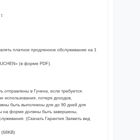
:
лять платное продленное обслуживание на 1
 GUCHEN» (в форме PDF).
ть
отправлены в
Гучена
, если требуется.
ую
использования
,
потеря
доходов
,
лжны
быть
выполнены для
до 90
дней для
ы на
форме
должны быть завершены
,
бслуживания
.
(Скачать
Гарантия
Заявить
вид
(68KB)