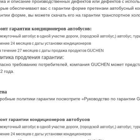
рма
и
описание
производственных дефектов
или
дефектов
с испол
орые обеспечивают
вас
с
гарантии
форме претензии
автобусный
ко
антии
форме
,
вы можете скачать
его
на гарантии
транспортное
хол
онт гарантии кондиционеров автобусов:
ежуточный автобус в одной участке дороги, (городской автобус,) автобус, ту
чение 24 месяцев с даты установки кондиционеров
в течение 27 месяцев с даты продажа продуктов GUCHEN
итика продления гарантии:
ласно требованию потребителей, компания GUCHEN может предста
2 года.
ена
робные политики гарантии посмотрите «Руководство по гарантии
онт гарантии кондиционеров автобусов
ежуточный автобус в одной участке дороги, (городской автобус,) автобус, ту
чение 24 месяцев с даты установки кондиционеров