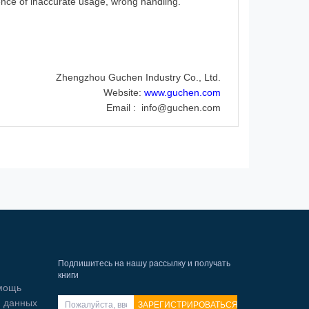
ence of inaccurate usage, wrong handling.
Zhengzhou Guchen Industry Co., Ltd.
Website:
www.guchen.com
Email : info@guchen.com
Подпишитесь на нашу рассылку и получать
книги
мощь
и данных