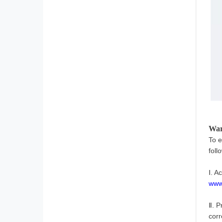
War
To e
foll
Ⅰ. A
www
Ⅱ. P
cor