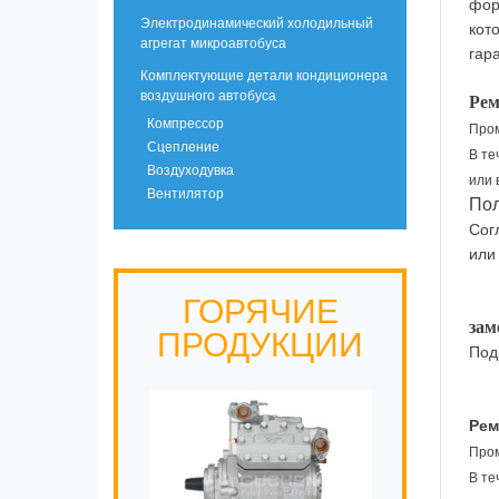
фо
Электродинамический холодильный
кот
агрегат микроавтобуса
гар
Комплектующие детали кондиционера
воздушного автобуса
Рем
Компрессор
Пром
Сцепление
В те
Воздуходувка
или 
Вентилятор
Пол
Сог
или 
ГОРЯЧИЕ
зам
ПРОДУКЦИИ
Под
Рем
Пром
В те