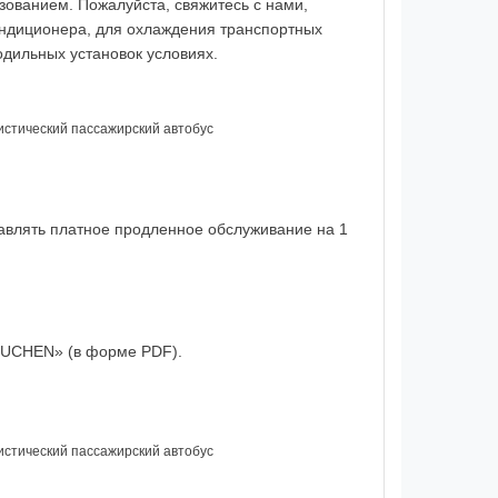
ьзованием
.
Пожалуйста,
свяжитесь с нами
,
ндиционера, для
охлаждения транспортных
одильных установок
условиях
.
ристический пассажирский автобус
влять платное продленное обслуживание на 1
 GUCHEN» (в форме PDF).
ристический пассажирский автобус