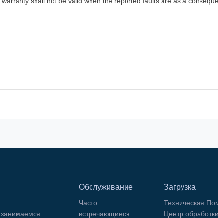
 warranty shall not be valid when the reported faults are as a consequ
Обслуживание
Загрузка
Часто
Техническая По
 занимаемся
встречающиеся
Центр обработк