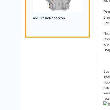
или 
Рем
В т
4NFCY Компрессор
или
Пол
Сог
или 
Под
Все
Тра
пос
осм
нес
тра