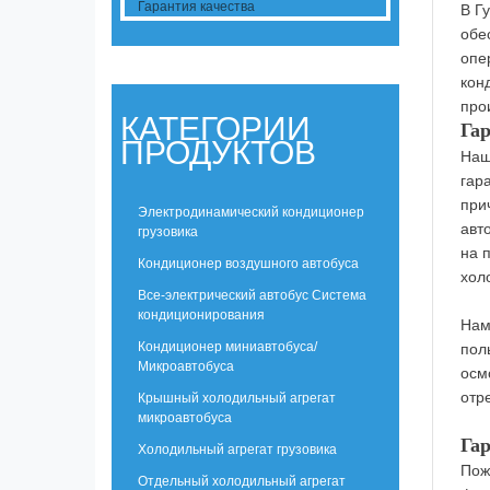
Гарантия качества
В
Г
обе
опе
кон
про
КАТЕГОРИИ
Гар
ПРОДУКТОВ
Наш
гар
при
Электродинамический кондиционер
авт
грузовика
на 
Кондиционер воздушного автобуса
хол
Все-электрический автобус Система
кондиционирования
Нам
Кондиционер миниавтобуса/
пол
Микроавтобуса
осм
отр
Крышный холодильный агрегат
микроавтобуса
Гар
Холодильный агрегат грузовика
Пож
Отдельный холодильный агрегат