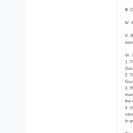
Ⅲ. O
Ⅳ. I
Ⅴ. W
warr
Ⅵ. 
1. T
Guch
2. T
Guc
3. P
manu
the 
4. U
caus
to g