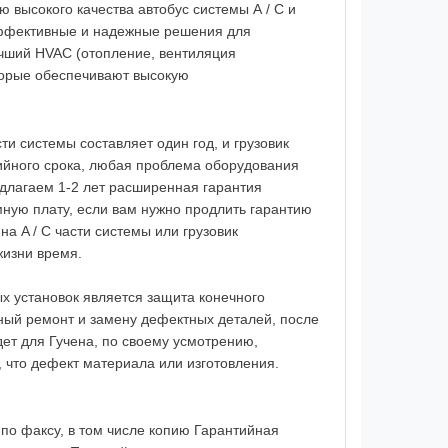
ю высокого
качества
автобус
системы А / С
и
ффективные и надежные решения
для
чший
HVAC (
отопление
, вентиляция
торые обеспечивают
высокую
сти системы
составляет один год,
и
грузовик
ийного срока
, любая проблема
оборудования
длагаем
1-2
лет
расширенная гарантия
мную плату
,
если
вам нужно продлить
гарантию
на
A
/
C
части системы
или
грузовик
жизни время.
х установок
является защита
конечного
ный ремонт
и замену
дефектных деталей
,
после
дет для
Гучена
,
по своему усмотрению
,
, что
дефект материала
или
изготовления
.
по факсу
,
в том числе копию
Гарантийная