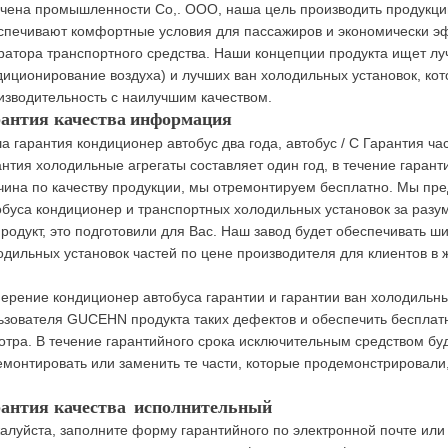
учена
промышленности
Co
,.
ООО,
наша цель
производить продукци
спечивают
комфортные условия для
пассажиров
и
экономически
э
ратора
транспортного средства.
Наши концепции
продукта
ищет
лу
диционирование воздуха)
и
лучших
ван
холодильных установок
, ко
изводительность
с наилучшим качеством
.
антия качества
информация
а гарантия
кондиционер
автобус
два года
, автобус
/ C
Гарантия
ча
антия
холодильные агрегаты
составляет один год,
в течение гарант
чина
по качеству
продукции
,
мы отремонтируем
бесплатно.
Мы пре
обуса
кондиционер
и
транспортных
холодильных установок
за разу
продукт
,
это
подготовили для Вас
.
Наш завод
будет обеспечивать
ши
одильных установок
частей
по цене производителя
для клиентов
в
ерение
кондиционер
автобуса
гарантии
и
гарантии
ван
холодильны
ьзователя
GUCEHN
продукта
таких
дефектов
и обеспечить
бесплат
отра.
В течение гарантийного срока
исключительным средством
бу
емонтировать
или заменить
те части
, которые
продемонстрировали
антия качества
исполнительный
алуйста, заполните
форму
гарантийного
по электронной почте или