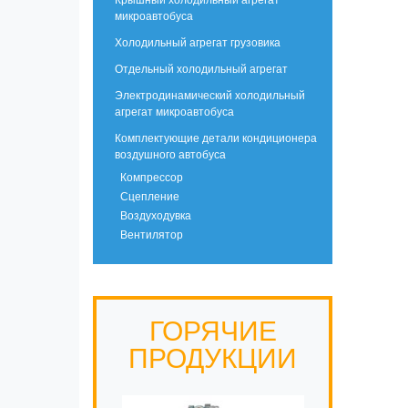
Крышный холодильный агрегат
микроавтобуса
Холодильный агрегат грузовика
Отдельный холодильный агрегат
Электродинамический холодильный
агрегат микроавтобуса
Комплектующие детали кондиционера
воздушного автобуса
Компрессор
Сцепление
Воздуходувка
Вентилятор
ГОРЯЧИЕ
ПРОДУКЦИИ