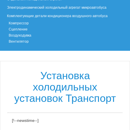
Электродинамический холодильный агрегат микроавтобуса
Комплектующие детали кондиционера воздушного автобуса
Компрессор
Сцепление
Воздуходувка
Вентилятор
Установка
холодильных
установок Транспорт
[!--newstime--]